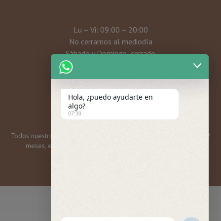
Lu – Vi: 09:00 – 20:00
No cerramos al mediodía
Sábado y Domingo: cerrado
Mi cuenta
Hola, ¿puedo ayudarte en
algo?
07:30
Todos nuestros bonos y tarjetas regalo tienen una caducidad de 12
meses, excepto las promos mensuales, que son 6 meses.