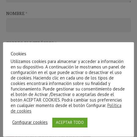
NOMBRE
*
CORREO ELECTRÓNICO
*
Cookies
Utilizamos cookies para almacenar y acceder a información
en su dispositivo. A continuación le mostramos un panel de
configuración en el que puede activar o desactivar el uso
WEB
de cookies. Haciendo clic en cada uno de los tipos de
cookies encontrará información sobre su finalidad y
funcionamiento. Puede gestionar su consentimiento desde
el botón de Activar /Desactivar o aceptarlas desde el
botón ACEPTAR COOKIES. Podrá cambiar sus preferencias
en cualquier momento desde el botón Configurar.
Política
GUARDA MI NOMBRE, CORREO ELECTRÓNICO Y WEB EN
de cookies
ESTE NAVEGADOR PARA LA PRÓXIMA VEZ QUE COMENTE.
Configurar cookies
ACEPTAR TODO