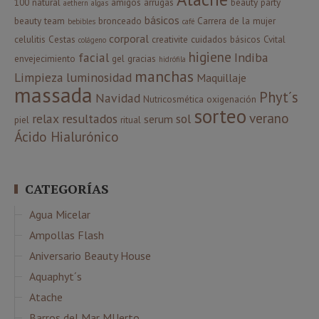
100 natural
amigos
arrugas
beauty party
aethern
algas
básicos
beauty team
bronceado
Carrera de la mujer
bebibles
café
corporal
celulitis
Cestas
creativite
cuidados básicos
Cvital
colágeno
higiene
facial
Indiba
envejecimiento
gel
gracias
hidrófila
manchas
Limpieza
luminosidad
Maquillaje
massada
Phyt´s
Navidad
Nutricosmética
oxigenación
sorteo
verano
relax
resultados
sol
serum
piel
ritual
Ácido Hialurónico
CATEGORÍAS
Agua Micelar
Ampollas Flash
Aniversario Beauty House
Aquaphyt´s
Atache
Barros del Mar MUerto