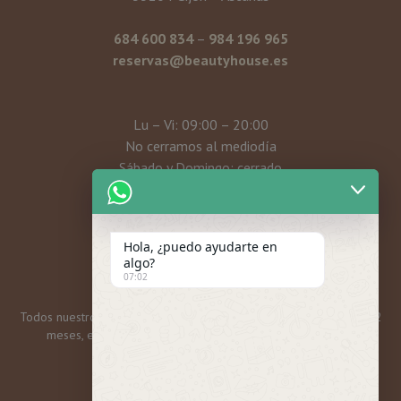
684 600 834
–
984 196 965
reservas@beautyhouse.es
Lu – Vi: 09:00 – 20:00
No cerramos al mediodía
Sábado y Domingo: cerrado
Mi cuenta
Hola, ¿puedo ayudarte en
algo?
07:02
Todos nuestros bonos y tarjetas regalo tienen una caducidad de 12
meses, excepto las promos mensuales, que son 6 meses.