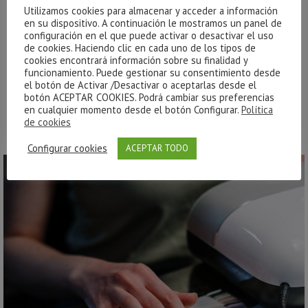
para que tu uña no sufra.
Utilizamos cookies para almacenar y acceder a información
en su dispositivo. A continuación le mostramos un panel de
configuración en el que puede activar o desactivar el uso
El tratamiento incluye el limado y pulido de la
de cookies. Haciendo clic en cada uno de los tipos de
uña, tratamiento de la cutícula, el esmaltado y
cookies encontrará información sobre su finalidad y
la hidratación tanto de la cutícula como de las
funcionamiento. Puede gestionar su consentimiento desde
el botón de Activar /Desactivar o aceptarlas desde el
manos.
botón ACEPTAR COOKIES. Podrá cambiar sus preferencias
en cualquier momento desde el botón Configurar.
Política
de cookies
Configurar cookies
ACEPTAR TODO