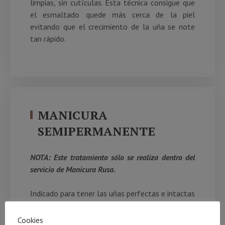
limpias, sin cutículas. Esta técnica consigue que
el esmaltado quede más cerca de la piel
evitando que el crecimiento de la uña se note
tan rápido.
MANICURA
SEMIPERMANENTE
NOTA: Este tratamiento sólo se realiza dentro del
servicio de Manicura Rusa.
Indicado para tener las uñas perfectas e intactas
hasta dos semanas. Secado rápido bajo lámpara
de luz led. Con un retirado especial en el centro,
Cookies