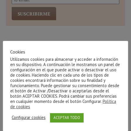
Cookies
Utilizamos cookies para almacenar y acceder a información
en su dispositivo. A continuación le mostramos un panel de
configuración en el que puede activar o desactivar el uso
ÚLTIMOS ARTÍCULOS
de cookies. Haciendo clic en cada uno de los tipos de
cookies encontrará información sobre su finalidad y
Comunicado público del equipo de BeautyHouse
funcionamiento. Puede gestionar su consentimiento desde
el botón de Activar /Desactivar o aceptarlas desde el
botón ACEPTAR COOKIES. Podrá cambiar sus preferencias
¡¡¡Sorteo!!!
en cualquier momento desde el botón Configurar.
Política
de cookies
Microneedling ¡Por fin has llegado!
Configurar cookies
ACEPTAR TODO
VINCI II