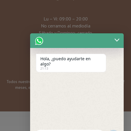
Lu – Vi: 09:00 – 20:00
No cerramos al mediodía
Sábado y Domingo: cerrado
Mi cuenta
Hola, ¿puedo ayudarte en
algo?
21:13
Todos nuestros bonos y tarjetas regalo tienen una caducidad de 12
meses, excepto las promos mensuales, que son 6 meses.