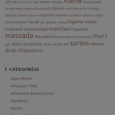
Atache
100 natural
amigos
arrugas
beauty party
aethern
algas
básicos
beauty team
bronceado
Carrera de la mujer
bebibles
café
corporal
celulitis
Cestas
creativite
cuidados básicos
Cvital
colágeno
higiene
facial
Indiba
envejecimiento
gel
gracias
hidrófila
manchas
Limpieza
luminosidad
Maquillaje
massada
Phyt´s
Navidad
Nutricosmética
oxigenación
sorteo
verano
relax
resultados
sol
serum
piel
ritual
Ácido Hialurónico
CATEGORÍAS
Agua Micelar
Ampollas Flash
Aniversario Beauty House
Aquaphyt´s
Atache