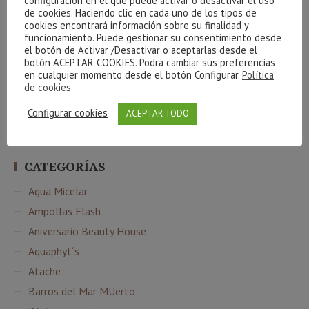
configuración en el que puede activar o desactivar el uso
básicos
beauty team
bronceado
Carrera de la mujer
bebibles
café
de cookies. Haciendo clic en cada uno de los tipos de
corporal
celulitis
Cestas
creativite
cuidados básicos
Cvital
colágeno
cookies encontrará información sobre su finalidad y
higiene
funcionamiento. Puede gestionar su consentimiento desde
facial
Indiba
envejecimiento
gel
gracias
hidrófila
el botón de Activar /Desactivar o aceptarlas desde el
manchas
Limpieza
luminosidad
Maquillaje
botón ACEPTAR COOKIES. Podrá cambiar sus preferencias
massada
en cualquier momento desde el botón Configurar.
Política
Phyt´s
Navidad
Nutricosmética
oxigenación
de cookies
sorteo
verano
relax
resultados
sol
serum
piel
ritual
Configurar cookies
Ácido Hialurónico
ACEPTAR TODO
CATEGORÍAS
Agua Micelar
Ampollas Flash
Aniversario Beauty House
Aquaphyt´s
Atache
Barros del Mar MUerto