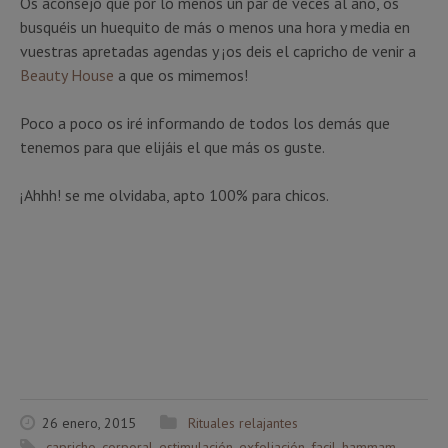
Os aconsejo que por lo menos un par de veces al año, os
busquéis un huequito de más o menos una hora y media en
vuestras apretadas agendas y ¡os deis el capricho de venir a
Beauty House
a que os mimemos!
Poco a poco os iré informando de todos los demás que
tenemos para que elijáis el que más os guste.
¡Ahhh! se me olvidaba, apto 100% para chicos.
26 enero, 2015
Rituales relajantes
capricho
,
corporal
,
estimulación
,
exfoliación
,
facil
,
hammam
,