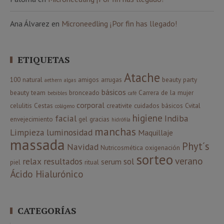
Ana Álvarez
en
Microneedling ¡Por fin has llegado!
ETIQUETAS
Atache
100 natural
amigos
arrugas
beauty party
aethern
algas
básicos
beauty team
bronceado
Carrera de la mujer
bebibles
café
corporal
celulitis
Cestas
creativite
cuidados básicos
Cvital
colágeno
higiene
facial
Indiba
envejecimiento
gel
gracias
hidrófila
manchas
Limpieza
luminosidad
Maquillaje
massada
Phyt´s
Navidad
Nutricosmética
oxigenación
sorteo
verano
relax
resultados
sol
serum
piel
ritual
Ácido Hialurónico
CATEGORÍAS