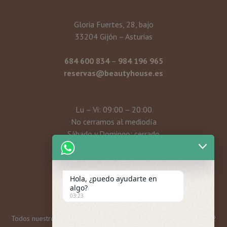
Gloria Fuertes, 28, bajo
33204 Gijón – Asturias
684 600 834
–
984 196 965
reservas@beautyhouse.es
Lu – Vi: 09:00 – 20:00
No cerramos al mediodía
Sábado y Domingo: cerrado
Mi cuenta
Hola, ¿puedo ayudarte en
algo?
03:23
Todos nuestros bonos y tarjetas regalo tienen una caducidad de 12