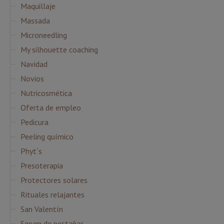
Maquillaje
Massada
Microneedling
My silhouette coaching
Navidad
Novios
Nutricosmética
Oferta de empleo
Pedicura
Peeling químico
Phyt´s
Presoterapia
Protectores solares
Rituales relajantes
San Valentín
Serum de pestañas