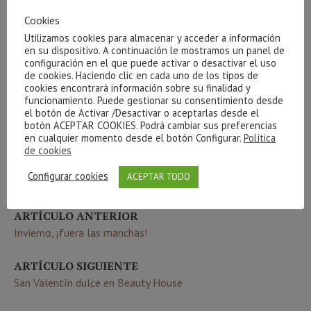
Cookies
Utilizamos cookies para almacenar y acceder a información
GUARDA MI NOMBRE, CORREO ELECTRÓNICO Y WEB EN
en su dispositivo. A continuación le mostramos un panel de
configuración en el que puede activar o desactivar el uso
ESTE NAVEGADOR PARA LA PRÓXIMA VEZ QUE COMENTE.
de cookies. Haciendo clic en cada uno de los tipos de
cookies encontrará información sobre su finalidad y
funcionamiento. Puede gestionar su consentimiento desde
el botón de Activar /Desactivar o aceptarlas desde el
botón ACEPTAR COOKIES. Podrá cambiar sus preferencias
en cualquier momento desde el botón Configurar.
Política
Este sitio usa Akismet para reducir el spam.
Aprende cómo se
de cookies
procesan los datos de tus comentarios.
Configurar cookies
ACEPTAR TODO
ARTÍCULO ANTERIOR
Invierno, ¡fuera las manchas!
ARTÍCULO SIGUIENTE
San Valentín dulce en Beauty House