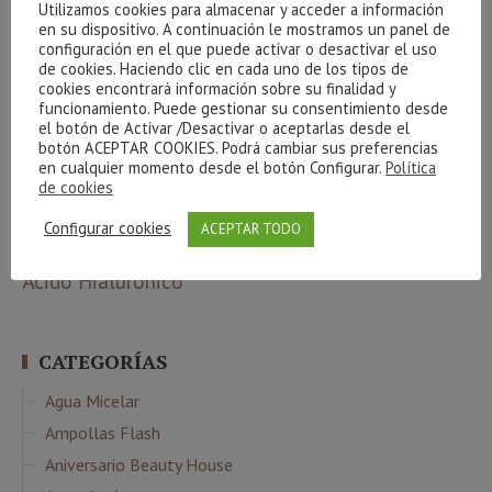
Utilizamos cookies para almacenar y acceder a información
ETIQUETAS
en su dispositivo. A continuación le mostramos un panel de
configuración en el que puede activar o desactivar el uso
Atache
de cookies. Haciendo clic en cada uno de los tipos de
100 natural
amigos
arrugas
beauty party
aethern
algas
cookies encontrará información sobre su finalidad y
básicos
beauty team
bronceado
Carrera de la mujer
bebibles
café
funcionamiento. Puede gestionar su consentimiento desde
el botón de Activar /Desactivar o aceptarlas desde el
corporal
celulitis
Cestas
creativite
cuidados básicos
Cvital
colágeno
botón ACEPTAR COOKIES. Podrá cambiar sus preferencias
higiene
facial
Indiba
envejecimiento
gel
gracias
hidrófila
en cualquier momento desde el botón Configurar.
Política
manchas
de cookies
Limpieza
luminosidad
Maquillaje
massada
Phyt´s
Navidad
Nutricosmética
oxigenación
Configurar cookies
ACEPTAR TODO
sorteo
verano
relax
resultados
sol
serum
piel
ritual
Ácido Hialurónico
CATEGORÍAS
Agua Micelar
Ampollas Flash
Aniversario Beauty House