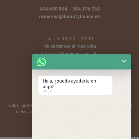
684 600 834
–
984 196 965
reservas@beautyhouse.es
Lu – Vi: 09:00 – 20:00
No cerramos al mediodía
Sábado y Domingo: cerrado
Mi cuenta
Hola, ¿puedo ayudarte en
algo?
04:51
Todos nuestros bonos y tarjetas regalo tienen una caducidad de 12
meses, excepto las promos mensuales, que son 6 meses.