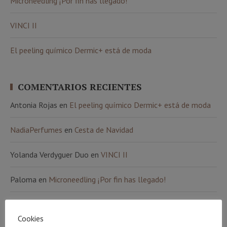
Microneedling ¡Por fin has llegado!
VINCI II
El peeling químico Dermic+ está de moda
COMENTARIOS RECIENTES
Antonia Rojas
en
El peeling químico Dermic+ está de moda
NadiaPerfumes
en
Cesta de Navidad
Yolanda Verdyguer Duo
en
VINCI II
Paloma
en
Microneedling ¡Por fin has llegado!
Ana Álvarez
en
Microneedling ¡Por fin has llegado!
Cookies