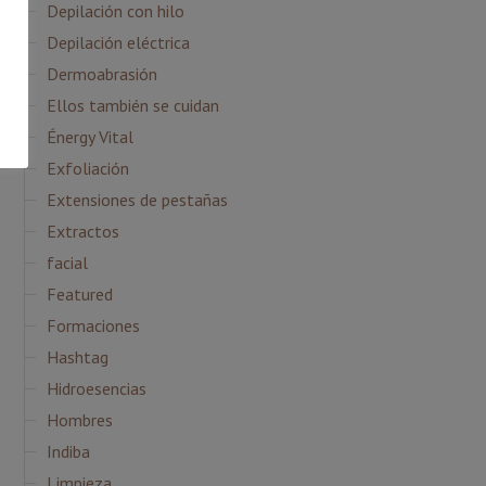
Depilación con hilo
Depilación eléctrica
Dermoabrasión
Ellos también se cuidan
Énergy Vital
Exfoliación
Extensiones de pestañas
Extractos
facial
Featured
Formaciones
Hashtag
Hidroesencias
Hombres
Indiba
Limpieza