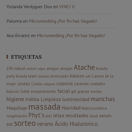
Yolanda Verdyguer Duo
en
VINCI II
Paloma
en
Microneedling ¡Por fin has llegado!
Ana Álvarez
en
Microneedling ¡Por fin has llegado!
ETIQUETAS
Atache
100 natural
amigos
arrugas
beauty
aethern
algas
básicos
party
beauty team
bronceado
Carrera de la
bebibles
café
corporal
mujer
celulitis
Cestas
creativite
cuidados
colágeno
facial
básicos
Cvital
envejecimiento
gel
gracias
hidrófila
manchas
higiene
Indiba
Limpieza
luminosidad
massada
Navidad
Maquillaje
Nutricosmética
Phyt´s
relax
resultados
serum
oxigenación
piel
ritual
sorteo
verano
Ácido Hialurónico
sol