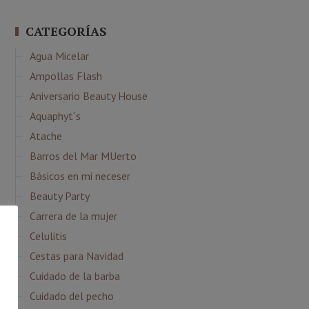
CATEGORÍAS
Agua Micelar
Ampollas Flash
Aniversario Beauty House
Aquaphyt´s
Atache
Barros del Mar MUerto
Básicos en mi neceser
Beauty Party
Carrera de la mujer
Celulitis
Cestas para Navidad
Cuidado de la barba
Cuidado del pecho