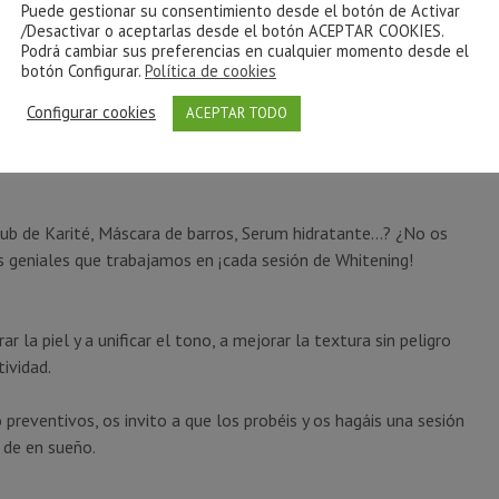
Puede gestionar su consentimiento desde el botón de Activar
/Desactivar o aceptarlas desde el botón ACEPTAR COOKIES.
Podrá cambiar sus preferencias en cualquier momento desde el
botón Configurar.
Política de cookies
Configurar cookies
ACEPTAR TODO
 tono de tu piel. Todos los productos con los que trabajamos
crub de Karité, Máscara de barros, Serum hidratante…? ¿No os
 geniales que trabajamos en ¡cada sesión de Whitening!
 la piel y a unificar el tono, a mejorar la textura sin peligro
tividad.
preventivos, os invito a que los probéis y os hagáis una sesión
 de en sueño.