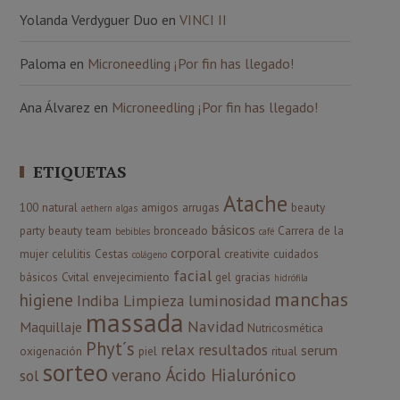
Yolanda Verdyguer Duo
en
VINCI II
Paloma
en
Microneedling ¡Por fin has llegado!
Ana Álvarez
en
Microneedling ¡Por fin has llegado!
ETIQUETAS
Atache
100 natural
amigos
arrugas
beauty
aethern
algas
básicos
party
beauty team
bronceado
Carrera de la
bebibles
café
corporal
mujer
celulitis
Cestas
creativite
cuidados
colágeno
facial
básicos
Cvital
envejecimiento
gel
gracias
hidrófila
manchas
higiene
Indiba
Limpieza
luminosidad
massada
Navidad
Maquillaje
Nutricosmética
Phyt´s
relax
resultados
serum
oxigenación
piel
ritual
sorteo
verano
Ácido Hialurónico
sol