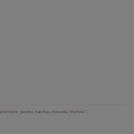
gmentante
,
gayuba
,
manchas
,
massada
,
Vitamina C