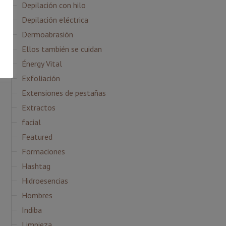
Depilación con hilo
Depilación eléctrica
Dermoabrasión
Ellos también se cuidan
Énergy Vital
Exfoliación
Extensiones de pestañas
Extractos
facial
Featured
Formaciones
Hashtag
Hidroesencias
Hombres
Indiba
Limpieza