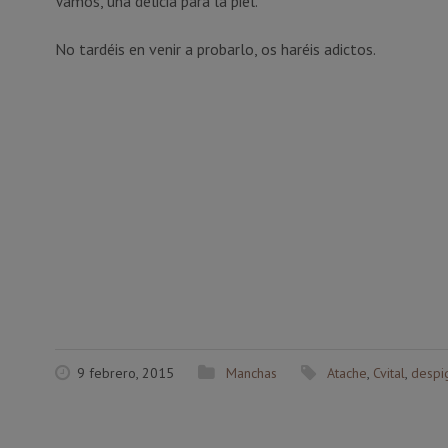
Vamos, una delicia para la piel.
No tardéis en venir a probarlo, os haréis adictos.
9 febrero, 2015
Manchas
Atache
,
Cvital
,
despi