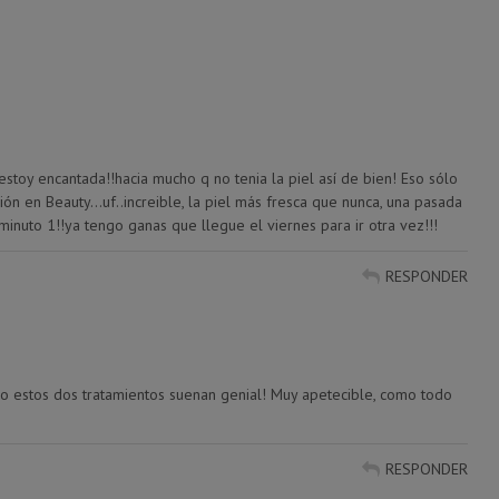
toy encantada!!hacia mucho q no tenia la piel así de bien! Eso sólo
n en Beauty…uf..increible, la piel más fresca que nunca, una pasada
minuto 1!!ya tengo ganas que llegue el viernes para ir otra vez!!!
RESPONDER
o estos dos tratamientos suenan genial! Muy apetecible, como todo
RESPONDER