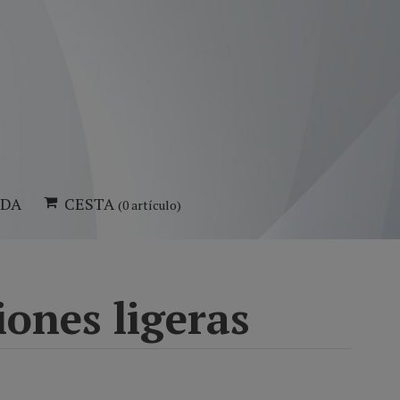
NDA
CESTA
(0 artículo)
ones ligeras