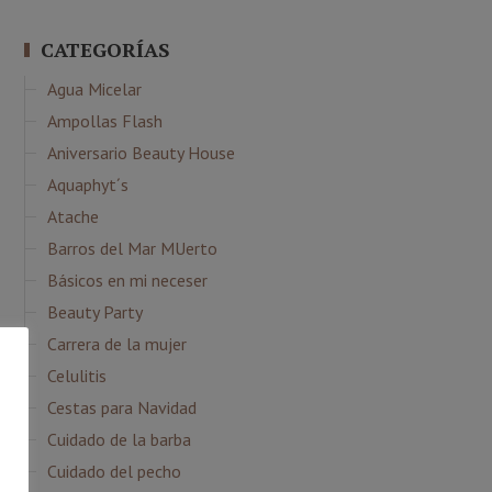
CATEGORÍAS
Agua Micelar
Ampollas Flash
Aniversario Beauty House
Aquaphyt´s
Atache
Barros del Mar MUerto
Básicos en mi neceser
Beauty Party
Carrera de la mujer
Celulitis
Cestas para Navidad
Cuidado de la barba
Cuidado del pecho