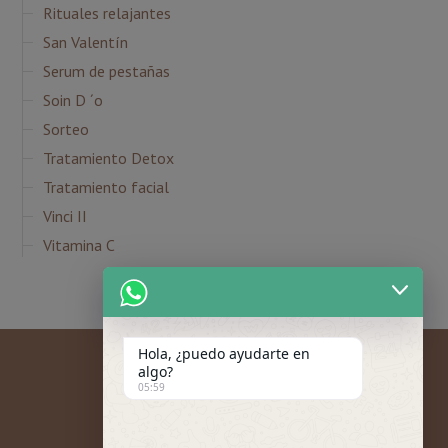
Rituales relajantes
San Valentín
Serum de pestañas
Soin D ´o
Sorteo
Tratamiento Detox
Tratamiento facial
Vinci II
Vitamina C
Hola, ¿puedo ayudarte en
algo?
05:59
Mi cuenta