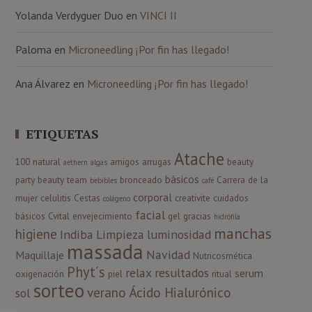
Yolanda Verdyguer Duo
en
VINCI II
Paloma
en
Microneedling ¡Por fin has llegado!
Ana Álvarez
en
Microneedling ¡Por fin has llegado!
ETIQUETAS
Atache
100 natural
amigos
arrugas
beauty
aethern
algas
básicos
party
beauty team
bronceado
Carrera de la
bebibles
café
corporal
mujer
celulitis
Cestas
creativite
cuidados
colágeno
facial
básicos
Cvital
envejecimiento
gel
gracias
hidrófila
manchas
higiene
Indiba
Limpieza
luminosidad
massada
Navidad
Maquillaje
Nutricosmética
Phyt´s
relax
resultados
serum
oxigenación
piel
ritual
sorteo
verano
Ácido Hialurónico
sol