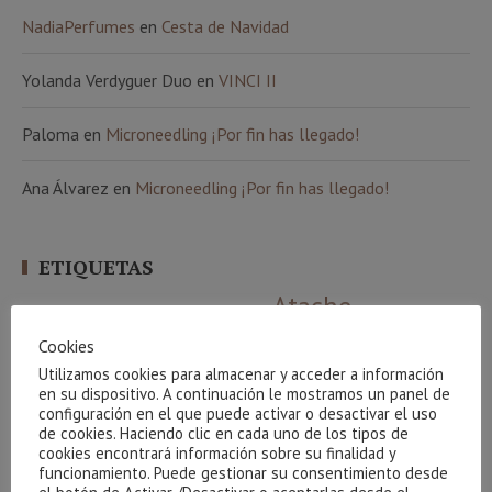
NadiaPerfumes
en
Cesta de Navidad
Yolanda Verdyguer Duo
en
VINCI II
Paloma
en
Microneedling ¡Por fin has llegado!
Ana Álvarez
en
Microneedling ¡Por fin has llegado!
ETIQUETAS
Atache
100 natural
amigos
arrugas
beauty party
aethern
algas
básicos
beauty team
bronceado
Carrera de la mujer
bebibles
café
Cookies
corporal
celulitis
Cestas
creativite
cuidados básicos
Cvital
colágeno
Utilizamos cookies para almacenar y acceder a información
higiene
en su dispositivo. A continuación le mostramos un panel de
facial
Indiba
envejecimiento
gel
gracias
hidrófila
configuración en el que puede activar o desactivar el uso
manchas
Limpieza
luminosidad
Maquillaje
de cookies. Haciendo clic en cada uno de los tipos de
massada
cookies encontrará información sobre su finalidad y
Phyt´s
Navidad
Nutricosmética
oxigenación
funcionamiento. Puede gestionar su consentimiento desde
sorteo
verano
relax
resultados
sol
serum