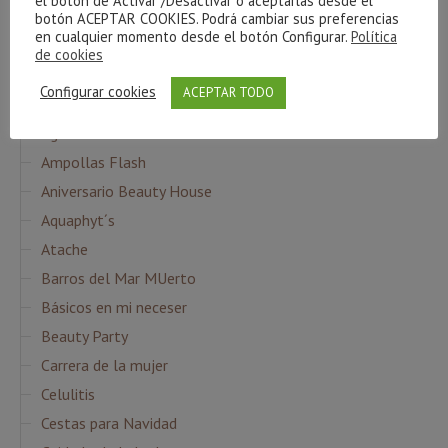
el botón de Activar /Desactivar o aceptarlas desde el
piel
ritual
botón ACEPTAR COOKIES. Podrá cambiar sus preferencias
Ácido Hialurónico
en cualquier momento desde el botón Configurar.
Política
de cookies
Configurar cookies
ACEPTAR TODO
CATEGORÍAS
Agua Micelar
Ampollas Flash
Aniversario Beauty House
Aquaphyt´s
Atache
Barros del Mar MUerto
Básicos en mi neceser
Beauty Party
Carrera de la mujer
Celulitis
Cestas para Navidad