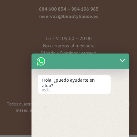
684 600 834
–
984 196 965
reservas@beautyhouse.es
Lu – Vi: 09:00 – 20:00
No cerramos al mediodía
Sábado y Domingo: cerrado
Mi cuenta
Hola, ¿puedo ayudarte en
algo?
05:40
Todos nuestros bonos y tarjetas regalo tienen una caducidad de 12
meses, excepto las promos mensuales, que son 6 meses.