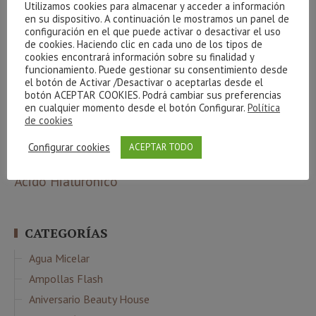
Utilizamos cookies para almacenar y acceder a información
ETIQUETAS
en su dispositivo. A continuación le mostramos un panel de
configuración en el que puede activar o desactivar el uso
Atache
de cookies. Haciendo clic en cada uno de los tipos de
100 natural
amigos
arrugas
beauty party
aethern
algas
cookies encontrará información sobre su finalidad y
básicos
beauty team
bronceado
Carrera de la mujer
bebibles
café
funcionamiento. Puede gestionar su consentimiento desde
el botón de Activar /Desactivar o aceptarlas desde el
corporal
celulitis
Cestas
creativite
cuidados básicos
Cvital
colágeno
botón ACEPTAR COOKIES. Podrá cambiar sus preferencias
higiene
facial
Indiba
envejecimiento
gel
gracias
hidrófila
en cualquier momento desde el botón Configurar.
Política
manchas
de cookies
Limpieza
luminosidad
Maquillaje
massada
Phyt´s
Navidad
Nutricosmética
oxigenación
Configurar cookies
ACEPTAR TODO
sorteo
verano
relax
resultados
sol
serum
piel
ritual
Ácido Hialurónico
CATEGORÍAS
Agua Micelar
Ampollas Flash
Aniversario Beauty House