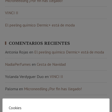
Microneedling ¡Por fin has llegado!
VINCI II
El peeling químico Dermic+ está de moda
COMENTARIOS RECIENTES
Antonia Rojas
en
El peeling químico Dermic+ está de moda
NadiaPerfumes
en
Cesta de Navidad
Yolanda Verdyguer Duo
en
VINCI II
Paloma
en
Microneedling ¡Por fin has llegado!
Ana Álvarez
en
Microneedling ¡Por fin has llegado!
Cookies