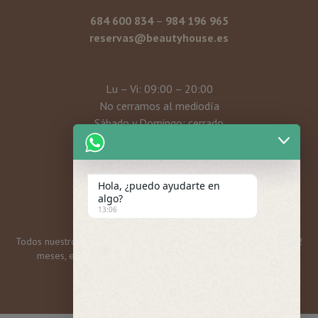
684 600 834
–
984 196 965
reservas@beautyhouse.es
Lu – Vi: 09:00 – 20:00
No cerramos al mediodía
Sábado y Domingo: cerrado
Mi cuenta
Hola, ¿puedo ayudarte en
algo?
13:06
Todos nuestros bonos y tarjetas regalo tienen una caducidad de 12
meses, excepto las promos mensuales, que son 6 meses.