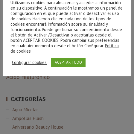
Utilizamos cookies para almacenar y acceder a información
ETIQUETAS
en su dispositivo. A continuación le mostramos un panel de
configuración en el que puede activar o desactivar el uso
Atache
de cookies. Haciendo clic en cada uno de los tipos de
100 natural
amigos
arrugas
beauty party
aethern
algas
cookies encontrará información sobre su finalidad y
básicos
beauty team
bronceado
Carrera de la mujer
bebibles
café
funcionamiento. Puede gestionar su consentimiento desde
el botón de Activar /Desactivar o aceptarlas desde el
corporal
celulitis
Cestas
creativite
cuidados básicos
Cvital
colágeno
botón ACEPTAR COOKIES. Podrá cambiar sus preferencias
higiene
facial
Indiba
envejecimiento
gel
gracias
hidrófila
en cualquier momento desde el botón Configurar.
Política
manchas
de cookies
Limpieza
luminosidad
Maquillaje
massada
Phyt´s
Navidad
Nutricosmética
oxigenación
Configurar cookies
ACEPTAR TODO
sorteo
verano
relax
resultados
sol
serum
piel
ritual
Ácido Hialurónico
CATEGORÍAS
Agua Micelar
Ampollas Flash
Aniversario Beauty House