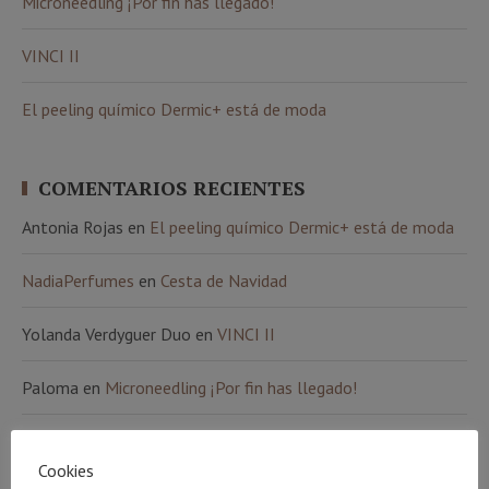
Microneedling ¡Por fin has llegado!
VINCI II
El peeling químico Dermic+ está de moda
COMENTARIOS RECIENTES
Antonia Rojas
en
El peeling químico Dermic+ está de moda
NadiaPerfumes
en
Cesta de Navidad
Yolanda Verdyguer Duo
en
VINCI II
Paloma
en
Microneedling ¡Por fin has llegado!
Ana Álvarez
en
Microneedling ¡Por fin has llegado!
Cookies