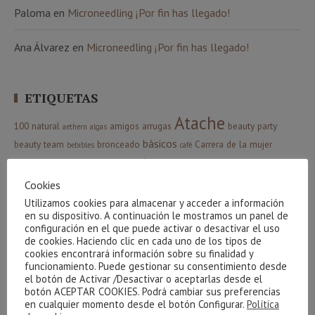
Paloma
en
Microneedling ¡Por fin has llegado!
Ana Álvarez
en
Microneedling ¡Por fin has llegado!
ETIQUETAS
Atache
100 natural
amigos
arrugas
beauty party
aethern
algas
básicos
beauty team
bronceado
Carrera de la mujer
bebibles
café
corporal
celulitis
Cestas
creativite
cuidados básicos
Cvital
colágeno
higiene
facial
Indiba
envejecimiento
gel
gracias
hidrófila
Cookies
manchas
Limpieza
luminosidad
Maquillaje
Utilizamos cookies para almacenar y acceder a información
massada
en su dispositivo. A continuación le mostramos un panel de
Phyt´s
Navidad
Nutricosmética
oxigenación
configuración en el que puede activar o desactivar el uso
sorteo
verano
relax
resultados
sol
de cookies. Haciendo clic en cada uno de los tipos de
serum
piel
ritual
cookies encontrará información sobre su finalidad y
Ácido Hialurónico
funcionamiento. Puede gestionar su consentimiento desde
el botón de Activar /Desactivar o aceptarlas desde el
botón ACEPTAR COOKIES. Podrá cambiar sus preferencias
en cualquier momento desde el botón Configurar.
Política
CATEGORÍAS