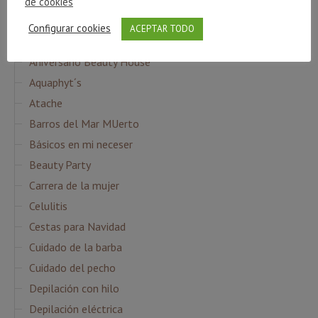
de cookies
Agua Micelar
Configurar cookies
ACEPTAR TODO
Ampollas Flash
Aniversario Beauty House
Aquaphyt´s
Atache
Barros del Mar MUerto
Básicos en mi neceser
Beauty Party
Carrera de la mujer
Celulitis
Cestas para Navidad
Cuidado de la barba
Cuidado del pecho
Depilación con hilo
Depilación eléctrica