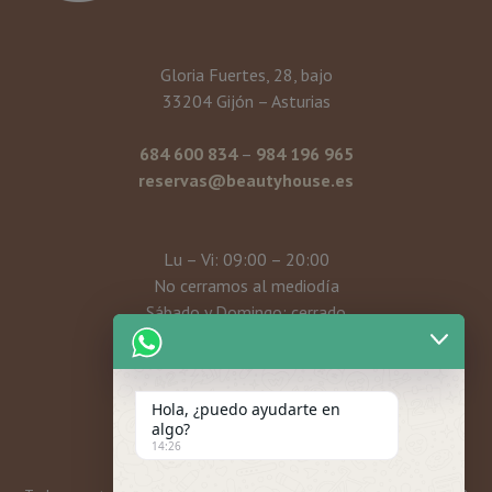
Gloria Fuertes, 28, bajo
33204 Gijón – Asturias
684 600 834
–
984 196 965
reservas@beautyhouse.es
Lu – Vi: 09:00 – 20:00
No cerramos al mediodía
Sábado y Domingo: cerrado
Mi cuenta
Hola, ¿puedo ayudarte en
algo?
14:26