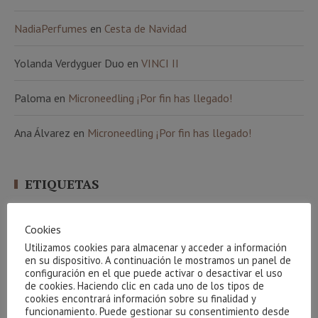
NadiaPerfumes
en
Cesta de Navidad
Yolanda Verdyguer Duo
en
VINCI II
Paloma
en
Microneedling ¡Por fin has llegado!
Ana Álvarez
en
Microneedling ¡Por fin has llegado!
ETIQUETAS
Atache
100 natural
amigos
arrugas
beauty party
aethern
algas
Cookies
básicos
beauty team
bronceado
Carrera de la mujer
bebibles
café
Utilizamos cookies para almacenar y acceder a información
corporal
celulitis
Cestas
creativite
cuidados básicos
Cvital
colágeno
en su dispositivo. A continuación le mostramos un panel de
higiene
facial
Indiba
envejecimiento
gel
gracias
hidrófila
configuración en el que puede activar o desactivar el uso
manchas
de cookies. Haciendo clic en cada uno de los tipos de
Limpieza
luminosidad
Maquillaje
massada
cookies encontrará información sobre su finalidad y
Phyt´s
Navidad
Nutricosmética
oxigenación
funcionamiento. Puede gestionar su consentimiento desde