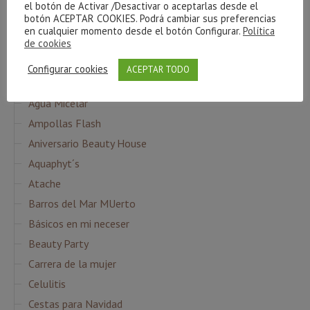
sorteo
el botón de Activar /Desactivar o aceptarlas desde el
verano
relax
resultados
sol
serum
piel
ritual
botón ACEPTAR COOKIES. Podrá cambiar sus preferencias
Ácido Hialurónico
en cualquier momento desde el botón Configurar.
Política
de cookies
Configurar cookies
ACEPTAR TODO
CATEGORÍAS
Agua Micelar
Ampollas Flash
Aniversario Beauty House
Aquaphyt´s
Atache
Barros del Mar MUerto
Básicos en mi neceser
Beauty Party
Carrera de la mujer
Celulitis
Cestas para Navidad