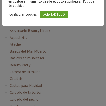
en cualquier momento desde el botón Configurar.
Política
de cookies
CATEGORÍAS
Configurar cookies
ACEPTAR TODO
Agua Micelar
Ampollas Flash
Aniversario Beauty House
Aquaphyt´s
Atache
Barros del Mar MUerto
Básicos en mi neceser
Beauty Party
Carrera de la mujer
Celulitis
Cestas para Navidad
Cuidado de la barba
Cuidado del pecho