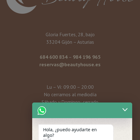
Gloria Fuertes, 28, bajo
33204 Gijón – Asturias
684 600 834
–
984 196 965
reservas@beautyhouse.es
Lu – Vi: 09:00 – 20:00
No cerramos al mediodía
Sábado y Domingo: cerrado
Mi cuenta
Hola, ¿puedo ayudarte en
algo?