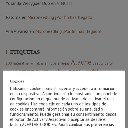
Yolanda Verdyguer Duo
en
VINCI II
Paloma
en
Microneedling ¡Por fin has llegado!
Ana Álvarez
en
Microneedling ¡Por fin has llegado!
ETIQUETAS
Atache
100 natural
amigos
arrugas
beauty party
aethern
algas
básicos
beauty team
bronceado
Carrera de la mujer
bebibles
café
corporal
celulitis
Cestas
creativite
cuidados básicos
Cvital
colágeno
Cookies
higiene
facial
Indiba
envejecimiento
gel
gracias
hidrófila
Utilizamos cookies para almacenar y acceder a información
manchas
Limpieza
luminosidad
Maquillaje
en su dispositivo. A continuación le mostramos un panel de
massada
configuración en el que puede activar o desactivar el uso
Phyt´s
Navidad
Nutricosmética
oxigenación
de cookies. Haciendo clic en cada uno de los tipos de
sorteo
verano
cookies encontrará información sobre su finalidad y
relax
resultados
sol
serum
piel
ritual
funcionamiento. Puede gestionar su consentimiento desde
Ácido Hialurónico
el botón de Activar /Desactivar o aceptarlas desde el
botón ACEPTAR COOKIES. Podrá cambiar sus preferencias