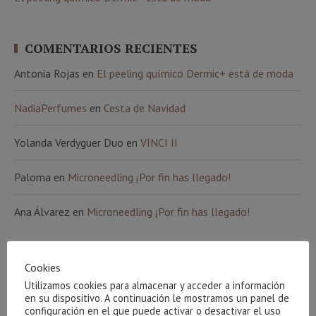
COMENTARIOS RECIENTES
Antonia Rojas
en
El peeling químico Dermic+ está de moda
NadiaPerfumes
en
Cesta de Navidad
Yolanda Verdyguer Duo
en
VINCI II
Paloma
en
Microneedling ¡Por fin has llegado!
Ana Álvarez
en
Microneedling ¡Por fin has llegado!
ETIQUETAS
Cookies
Atache
Utilizamos cookies para almacenar y acceder a información
100 natural
amigos
arrugas
beauty party
aethern
algas
en su dispositivo. A continuación le mostramos un panel de
básicos
beauty team
bronceado
Carrera de la mujer
configuración en el que puede activar o desactivar el uso
bebibles
café