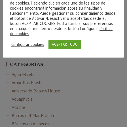
de cookies. Haciendo clic en cada uno de los tipos de
corporal
celulitis
Cestas
creativite
cuidados básicos
Cvital
colágeno
cookies encontrará información sobre su finalidad y
higiene
facial
Indiba
envejecimiento
gel
gracias
funcionamiento. Puede gestionar su consentimiento desde
hidrófila
manchas
el botón de Activar /Desactivar o aceptarlas desde el
Limpieza
luminosidad
Maquillaje
botón ACEPTAR COOKIES. Podrá cambiar sus preferencias
massada
Phyt´s
Navidad
en cualquier momento desde el botón Configurar.
Política
Nutricosmética
oxigenación
sorteo
de cookies
verano
relax
resultados
sol
serum
piel
ritual
Ácido Hialurónico
Configurar cookies
ACEPTAR TODO
CATEGORÍAS
Agua Micelar
Ampollas Flash
Aniversario Beauty House
Aquaphyt´s
Atache
Barros del Mar MUerto
Básicos en mi neceser