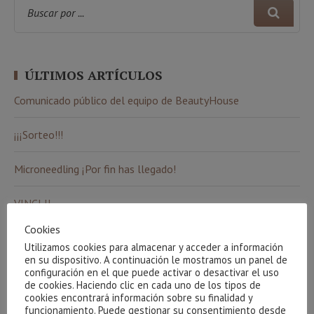
ÚLTIMOS ARTÍCULOS
Comunicado público del equipo de BeautyHouse
¡¡¡Sorteo!!!
Microneedling ¡Por fin has llegado!
VINCI II
Cookies
El peeling químico Dermic+ está de moda
Utilizamos cookies para almacenar y acceder a información
en su dispositivo. A continuación le mostramos un panel de
configuración en el que puede activar o desactivar el uso
de cookies. Haciendo clic en cada uno de los tipos de
COMENTARIOS RECIENTES
cookies encontrará información sobre su finalidad y
funcionamiento. Puede gestionar su consentimiento desde
Antonia Rojas
en
El peeling químico Dermic+ está de moda