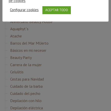
de cookies
Agua Micelar
Configurar cookies
ACEPTAR TODO
Ampollas Flash
Aniversario Beauty House
Aquaphyt´s
Atache
Barros del Mar MUerto
Básicos en mi neceser
Beauty Party
Carrera de la mujer
Celulitis
Cestas para Navidad
Cuidado de la barba
Cuidado del pecho
Depilación con hilo
Depilación eléctrica