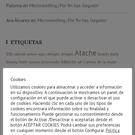
Paloma
en
Microneedling ¡Por fin has llegado!
Ana Álvarez
en
Microneedling ¡Por fin has llegado!
ETIQUETAS
Atache
100 natural
amigos
arrugas
beauty party
aethern
algas
básicos
beauty team
bronceado
Carrera de la mujer
bebibles
café
corporal
celulitis
Cestas
creativite
cuidados básicos
Cvital
colágeno
higiene
facial
Indiba
envejecimiento
gel
gracias
hidrófila
Cookies
manchas
Limpieza
luminosidad
Maquillaje
Utilizamos cookies para almacenar y acceder a información
massada
en su dispositivo. A continuación le mostramos un panel de
Phyt´s
Navidad
Nutricosmética
oxigenación
configuración en el que puede activar o desactivar el uso
sorteo
verano
relax
resultados
sol
de cookies. Haciendo clic en cada uno de los tipos de
serum
piel
ritual
cookies encontrará información sobre su finalidad y
Ácido Hialurónico
funcionamiento. Puede gestionar su consentimiento desde
el botón de Activar /Desactivar o aceptarlas desde el
botón ACEPTAR COOKIES. Podrá cambiar sus preferencias
en cualquier momento desde el botón Configurar.
Política
CATEGORÍAS