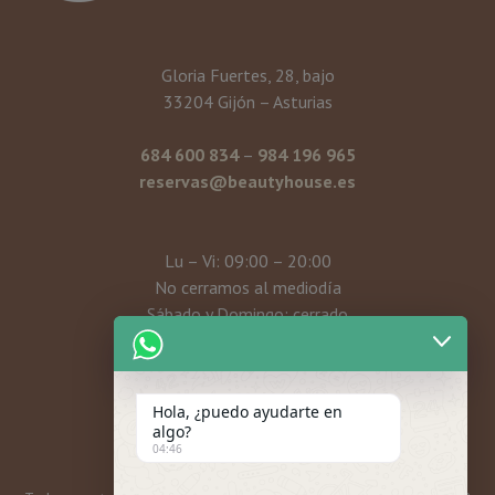
Gloria Fuertes, 28, bajo
33204 Gijón – Asturias
684 600 834
–
984 196 965
reservas@beautyhouse.es
Lu – Vi: 09:00 – 20:00
No cerramos al mediodía
Sábado y Domingo: cerrado
Mi cuenta
Hola, ¿puedo ayudarte en
algo?
04:46