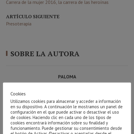
Carrera de la mujer 2016, la carrera de las heroínas
ARTÍCULO SIGUIENTE
Presoterapia
SOBRE LA AUTORA
PALOMA
Hola, soy Paloma Rivera, una joven empresaria de Gijón
Cookies
decidida a lanzarme al mundo de los Blogs. Soy esteticién
Utilizamos cookies para almacenar y acceder a información
desde hace 11 años y hace 3 que abrimos Beauty House, un
en su dispositivo. A continuación le mostramos un panel de
centro de belleza y bienestar formado por un equipo joven,
configuración en el que puede activar o desactivar el uso
moderno y dinámico, donde siempre te sentirás como en
de cookies. Haciendo clic en cada uno de los tipos de
cookies encontrará información sobre su finalidad y
casa.
funcionamiento. Puede gestionar su consentimiento desde
el botón de Activar /Desactivar o aceptarlas desde el