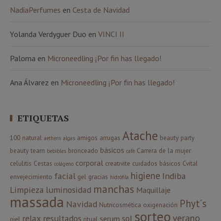
NadiaPerfumes
en
Cesta de Navidad
Yolanda Verdyguer Duo
en
VINCI II
Paloma
en
Microneedling ¡Por fin has llegado!
Ana Álvarez
en
Microneedling ¡Por fin has llegado!
ETIQUETAS
Atache
100 natural
amigos
arrugas
beauty party
aethern
algas
básicos
beauty team
bronceado
Carrera de la mujer
bebibles
café
corporal
celulitis
Cestas
creativite
cuidados básicos
Cvital
colágeno
higiene
facial
Indiba
envejecimiento
gel
gracias
hidrófila
manchas
Limpieza
luminosidad
Maquillaje
massada
Phyt´s
Navidad
Nutricosmética
oxigenación
sorteo
verano
relax
resultados
sol
serum
piel
ritual