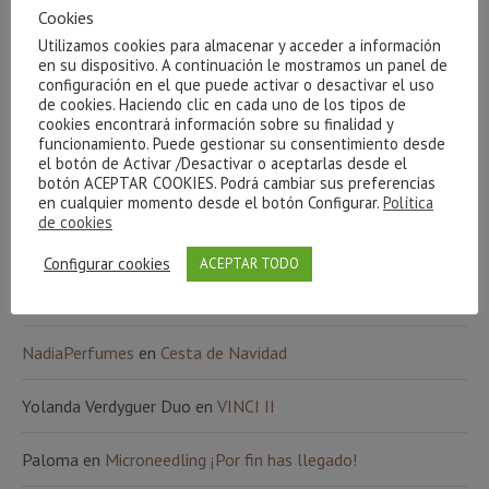
Cookies
¡¡¡Sorteo!!!
Utilizamos cookies para almacenar y acceder a información
en su dispositivo. A continuación le mostramos un panel de
Microneedling ¡Por fin has llegado!
configuración en el que puede activar o desactivar el uso
de cookies. Haciendo clic en cada uno de los tipos de
cookies encontrará información sobre su finalidad y
VINCI II
funcionamiento. Puede gestionar su consentimiento desde
el botón de Activar /Desactivar o aceptarlas desde el
El peeling químico Dermic+ está de moda
botón ACEPTAR COOKIES. Podrá cambiar sus preferencias
en cualquier momento desde el botón Configurar.
Política
de cookies
COMENTARIOS RECIENTES
Configurar cookies
ACEPTAR TODO
Antonia Rojas
en
El peeling químico Dermic+ está de moda
NadiaPerfumes
en
Cesta de Navidad
Yolanda Verdyguer Duo
en
VINCI II
Paloma
en
Microneedling ¡Por fin has llegado!