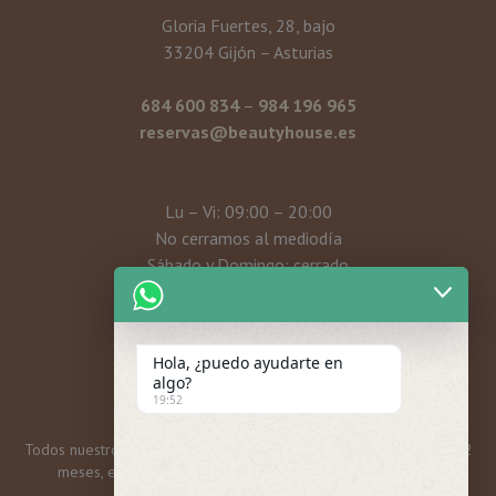
Gloria Fuertes, 28, bajo
33204 Gijón – Asturias
684 600 834
–
984 196 965
reservas@beautyhouse.es
Lu – Vi: 09:00 – 20:00
No cerramos al mediodía
Sábado y Domingo: cerrado
Mi cuenta
Hola, ¿puedo ayudarte en
algo?
19:52
Todos nuestros bonos y tarjetas regalo tienen una caducidad de 12
meses, excepto las promos mensuales, que son 6 meses.