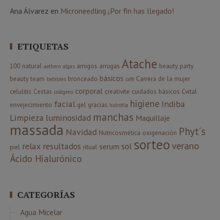
Ana Álvarez
en
Microneedling ¡Por fin has llegado!
ETIQUETAS
Atache
100 natural
amigos
arrugas
beauty party
aethern
algas
básicos
beauty team
bronceado
Carrera de la mujer
bebibles
café
corporal
celulitis
Cestas
creativite
cuidados básicos
Cvital
colágeno
higiene
facial
Indiba
envejecimiento
gel
gracias
hidrófila
manchas
Limpieza
luminosidad
Maquillaje
massada
Phyt´s
Navidad
Nutricosmética
oxigenación
sorteo
verano
relax
resultados
sol
serum
piel
ritual
Ácido Hialurónico
CATEGORÍAS
Agua Micelar