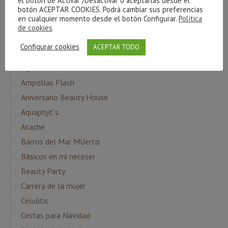
el botón de Activar /Desactivar o aceptarlas desde el
piel
ritual
botón ACEPTAR COOKIES. Podrá cambiar sus preferencias
Ácido Hialurónico
en cualquier momento desde el botón Configurar.
Política
de cookies
Configurar cookies
ACEPTAR TODO
CATEGORÍAS
Agua Micelar
Ampollas Flash
Aniversario Beauty House
Aquaphyt´s
Atache
Barros del Mar MUerto
Básicos en mi neceser
Beauty Party
Carrera de la mujer
Celulitis
Cestas para Navidad