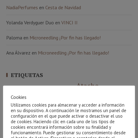
NadiaPerfumes
en
Cesta de Navidad
Yolanda Verdyguer Duo
en
VINCI II
Paloma
en
Microneedling ¡Por fin has llegado!
Ana Álvarez
en
Microneedling ¡Por fin has llegado!
ETIQUETAS
Atache
100 natural
amigos
arrugas
beauty party
aethern
algas
básicos
beauty team
bronceado
Carrera de la mujer
bebibles
café
Cookies
corporal
celulitis
Cestas
creativite
cuidados básicos
Cvital
colágeno
Utilizamos cookies para almacenar y acceder a información
higiene
en su dispositivo. A continuación le mostramos un panel de
facial
Indiba
envejecimiento
gel
gracias
hidrófila
configuración en el que puede activar o desactivar el uso
manchas
Limpieza
luminosidad
Maquillaje
de cookies. Haciendo clic en cada uno de los tipos de
massada
cookies encontrará información sobre su finalidad y
Phyt´s
Navidad
Nutricosmética
oxigenación
funcionamiento. Puede gestionar su consentimiento desde
sorteo
verano
relax
resultados
sol
serum