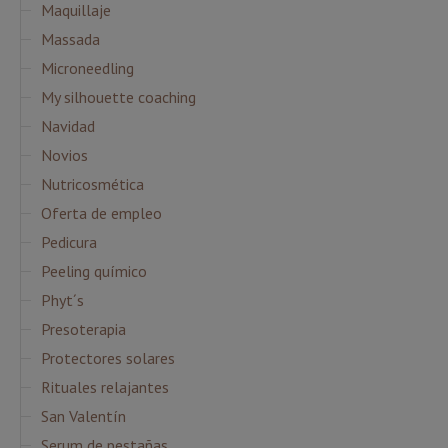
Maquillaje
Massada
Microneedling
My silhouette coaching
Navidad
Novios
Nutricosmética
Oferta de empleo
Pedicura
Peeling químico
Phyt´s
Presoterapia
Protectores solares
Rituales relajantes
San Valentín
Serum de pestañas