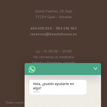
Gloria Fuertes, 28, bajo
33204 Gijón – Asturias
684 600 834
–
984 196 965
reservas@beautyhouse.es
Lu – Vi: 09:00 – 20:00
No cerramos al mediodía
Sábado y Domingo: cerrado
Mi cuenta
Hola, ¿puedo ayudarte en
algo?
14:53
Todos nuestros bonos y tarjetas regalo tienen una caducidad de 12