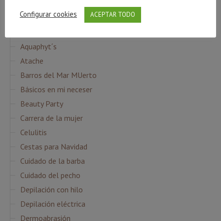
Agua Micelar
Configurar cookies
ACEPTAR TODO
Ampollas Flash
Aniversario Beauty House
Aquaphyt´s
Atache
Barros del Mar MUerto
Básicos en mi neceser
Beauty Party
Carrera de la mujer
Celulitis
Cestas para Navidad
Cuidado de la barba
Cuidado del pecho
Depilación con hilo
Depilación eléctrica
Dermoabrasión