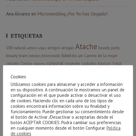
Ana Álvarez
en
Microneedling ¡Por fin has llegado!
ETIQUETAS
Atache
100 natural
amigos
arrugas
beauty party
aethern
algas
básicos
beauty team
bronceado
Carrera de la mujer
bebibles
café
corporal
celulitis
Cestas
creativite
cuidados básicos
Cvital
colágeno
higiene
facial
Indiba
envejecimiento
gel
gracias
hidrófila
Cookies
manchas
Limpieza
luminosidad
Maquillaje
Utilizamos cookies para almacenar y acceder a información
massada
Phyt´s
Navidad
Nutricosmética
oxigenación
en su dispositivo. A continuación le mostramos un panel de
sorteo
configuración en el que puede activar o desactivar el uso
verano
relax
resultados
sol
serum
piel
ritual
de cookies. Haciendo clic en cada uno de los tipos de
Ácido Hialurónico
cookies encontrará información sobre su finalidad y
funcionamiento. Puede gestionar su consentimiento desde
el botón de Activar /Desactivar o aceptarlas desde el
botón ACEPTAR COOKIES. Podrá cambiar sus preferencias
CATEGORÍAS
en cualquier momento desde el botón Configurar.
Política
de cookies