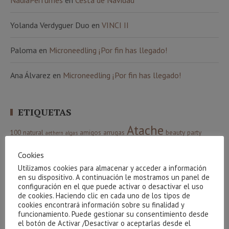
NadiaPerfumes
en
Cesta de Navidad
Yolanda Verdyguer Duo
en
VINCI II
Paloma
en
Microneedling ¡Por fin has llegado!
Ana Álvarez
en
Microneedling ¡Por fin has llegado!
ETIQUETAS
Atache
100 natural
amigos
arrugas
beauty party
aethern
algas
básicos
beauty team
bronceado
Carrera de la mujer
bebibles
café
Cookies
corporal
celulitis
Cestas
creativite
cuidados básicos
Cvital
colágeno
Utilizamos cookies para almacenar y acceder a información
higiene
facial
Indiba
envejecimiento
gel
gracias
hidrófila
en su dispositivo. A continuación le mostramos un panel de
manchas
Limpieza
luminosidad
configuración en el que puede activar o desactivar el uso
Maquillaje
massada
de cookies. Haciendo clic en cada uno de los tipos de
Phyt´s
Navidad
Nutricosmética
oxigenación
cookies encontrará información sobre su finalidad y
sorteo
funcionamiento. Puede gestionar su consentimiento desde
verano
relax
resultados
sol
serum
piel
ritual
el botón de Activar /Desactivar o aceptarlas desde el
Ácido Hialurónico