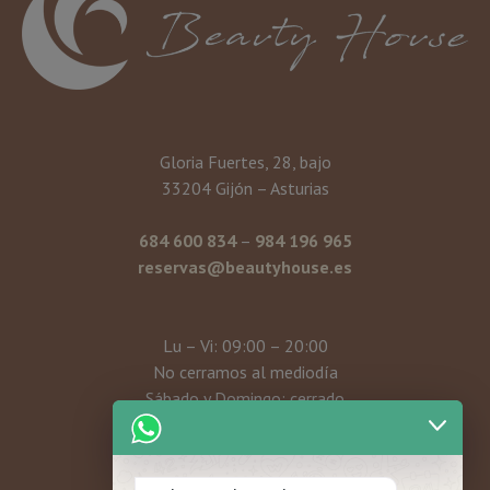
Gloria Fuertes, 28, bajo
33204 Gijón – Asturias
684 600 834
–
984 196 965
reservas@beautyhouse.es
Lu – Vi: 09:00 – 20:00
No cerramos al mediodía
Sábado y Domingo: cerrado
Mi cuenta