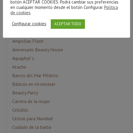
botón ACEPTAR COOKIES. Podrá cambiar sus preferencias
en cualquier momento desde el botón Configurar.
Política
de cookies
CATEGORÍAS
Configurar cookies
ACEPTAR TODO
Agua Micelar
Ampollas Flash
Aniversario Beauty House
Aquaphyt´s
Atache
Barros del Mar MUerto
Básicos en mi neceser
Beauty Party
Carrera de la mujer
Celulitis
Cestas para Navidad
Cuidado de la barba