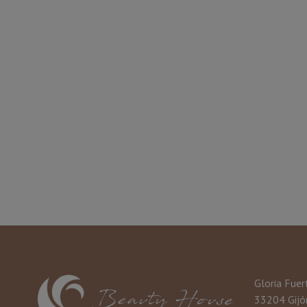
Gloria Fuer
33204 Gijón