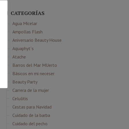
CATEGORÍAS
Agua Micelar
Ampollas Flash
Aniversario Beauty House
Aquaphyt´s
Atache
Barros del Mar MUerto
Básicos en mi neceser
Beauty Party
Carrera de la mujer
Celulitis
Cestas para Navidad
Cuidado de la barba
Cuidado del pecho