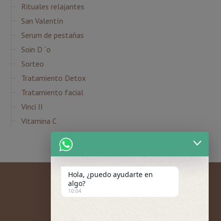
Rituales relajantes
San Valentín
Serum de pestañas
Soin D ´o
Sorteo
Tratamiento Detox
Tratamiento facial
Vinci II
Vitamina C
Hola, ¿puedo ayudarte en
algo?
10:04
Mi cuenta