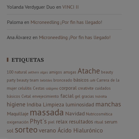
Yolanda Verdyguer Duo
en
VINCI II
Paloma
en
Microneedling ¡Por fin has llegado!
Ana Álvarez
en
Microneedling ¡Por fin has llegado!
ETIQUETAS
Atache
100 natural
amigos
arrugas
beauty
aethern
algas
básicos
party
beauty team
bronceado
Carrera de la
bebibles
café
corporal
mujer
celulitis
Cestas
creativite
cuidados
colágeno
facial
básicos
Cvital
envejecimiento
gel
gracias
hidrófila
manchas
higiene
Indiba
Limpieza
luminosidad
massada
Navidad
Maquillaje
Nutricosmética
Phyt´s
relax
resultados
serum
oxigenación
piel
ritual
sorteo
verano
Ácido Hialurónico
sol