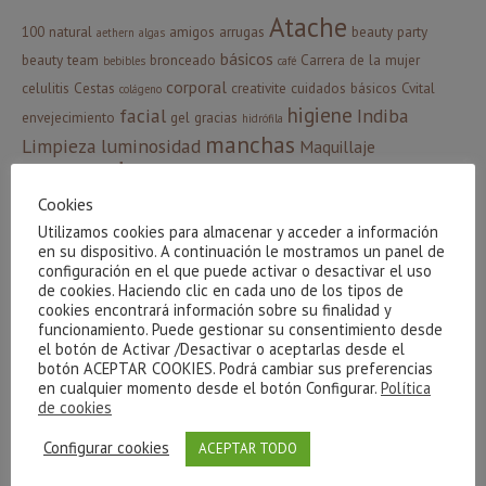
Atache
100 natural
amigos
arrugas
beauty party
aethern
algas
básicos
beauty team
bronceado
Carrera de la mujer
bebibles
café
corporal
celulitis
Cestas
creativite
cuidados básicos
Cvital
colágeno
higiene
facial
Indiba
envejecimiento
gel
gracias
hidrófila
manchas
Limpieza
luminosidad
Maquillaje
massada
Phyt´s
Navidad
Nutricosmética
oxigenación
sorteo
Cookies
verano
relax
resultados
sol
serum
piel
ritual
Utilizamos cookies para almacenar y acceder a información
Ácido Hialurónico
en su dispositivo. A continuación le mostramos un panel de
configuración en el que puede activar o desactivar el uso
de cookies. Haciendo clic en cada uno de los tipos de
cookies encontrará información sobre su finalidad y
CATEGORÍAS
funcionamiento. Puede gestionar su consentimiento desde
el botón de Activar /Desactivar o aceptarlas desde el
Agua Micelar
botón ACEPTAR COOKIES. Podrá cambiar sus preferencias
Ampollas Flash
en cualquier momento desde el botón Configurar.
Política
de cookies
Aniversario Beauty House
Configurar cookies
Aquaphyt´s
ACEPTAR TODO
Atache