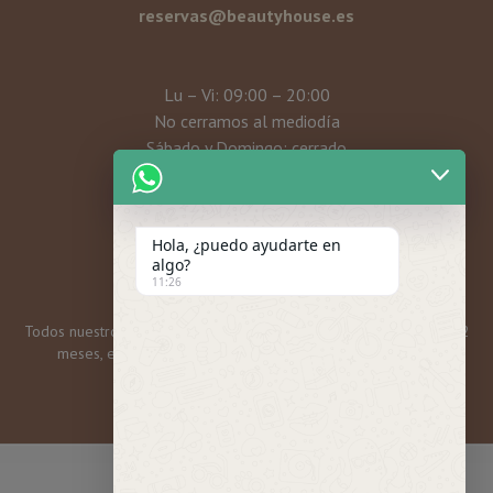
reservas@beautyhouse.es
Lu – Vi: 09:00 – 20:00
No cerramos al mediodía
Sábado y Domingo: cerrado
Mi cuenta
Hola, ¿puedo ayudarte en
algo?
11:26
Todos nuestros bonos y tarjetas regalo tienen una caducidad de 12
meses, excepto las promos mensuales, que son 6 meses.