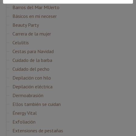
Barros del Mar MUerto
Básicos en mi neceser
Beauty Party
Carrera de la mujer
Celulitis
Cestas para Navidad
Cuidado de la barba
Cuidado del pecho
Depilación con hilo
Depilación eléctrica
Dermoabrasión
Ellos también se cuidan
Énergy Vital
Exfoliación
Extensiones de pestañas