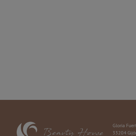
Gloria Fuer
33204 Gijón