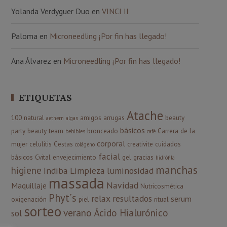
Yolanda Verdyguer Duo
en
VINCI II
Paloma
en
Microneedling ¡Por fin has llegado!
Ana Álvarez
en
Microneedling ¡Por fin has llegado!
ETIQUETAS
Atache
100 natural
amigos
arrugas
beauty
aethern
algas
básicos
party
beauty team
bronceado
Carrera de la
bebibles
café
corporal
mujer
celulitis
Cestas
creativite
cuidados
colágeno
facial
básicos
Cvital
envejecimiento
gel
gracias
hidrófila
manchas
higiene
Indiba
Limpieza
luminosidad
massada
Navidad
Maquillaje
Nutricosmética
Phyt´s
relax
resultados
serum
oxigenación
piel
ritual
sorteo
verano
Ácido Hialurónico
sol