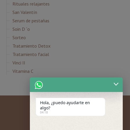
Rituales relajantes
San Valentín
Serum de pestañas
Soin D ´o
Sorteo
Tratamiento Detox
Tratamiento facial
Vinci II
Vitamina C
Hola, ¿puedo ayudarte en
algo?
04:18
Mi cuenta