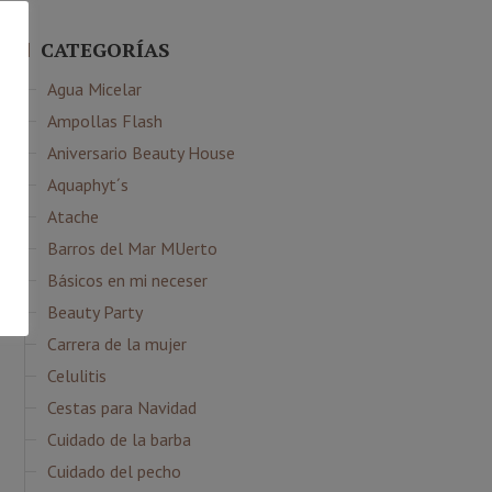
CATEGORÍAS
Agua Micelar
Ampollas Flash
Aniversario Beauty House
Aquaphyt´s
Atache
Barros del Mar MUerto
Básicos en mi neceser
Beauty Party
Carrera de la mujer
Celulitis
Cestas para Navidad
Cuidado de la barba
Cuidado del pecho