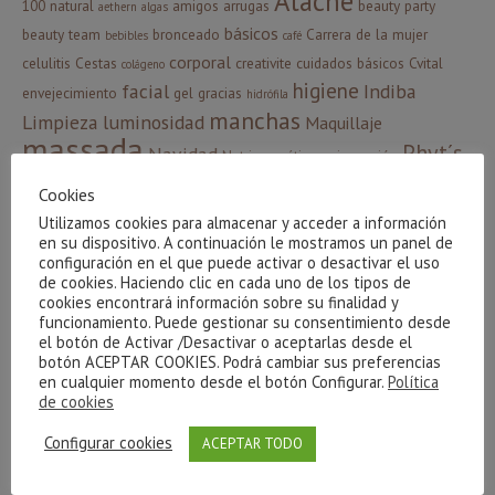
Atache
100 natural
amigos
arrugas
beauty party
aethern
algas
básicos
beauty team
bronceado
Carrera de la mujer
bebibles
café
corporal
celulitis
Cestas
creativite
cuidados básicos
Cvital
colágeno
higiene
facial
Indiba
envejecimiento
gel
gracias
hidrófila
manchas
Limpieza
luminosidad
Maquillaje
massada
Phyt´s
Navidad
Nutricosmética
oxigenación
sorteo
verano
relax
resultados
sol
serum
piel
ritual
Cookies
Ácido Hialurónico
Utilizamos cookies para almacenar y acceder a información
en su dispositivo. A continuación le mostramos un panel de
configuración en el que puede activar o desactivar el uso
de cookies. Haciendo clic en cada uno de los tipos de
CATEGORÍAS
cookies encontrará información sobre su finalidad y
funcionamiento. Puede gestionar su consentimiento desde
Agua Micelar
el botón de Activar /Desactivar o aceptarlas desde el
botón ACEPTAR COOKIES. Podrá cambiar sus preferencias
Ampollas Flash
en cualquier momento desde el botón Configurar.
Política
Aniversario Beauty House
de cookies
Aquaphyt´s
Configurar cookies
ACEPTAR TODO
Atache