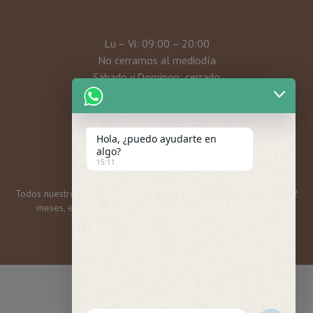
Lu – Vi: 09:00 – 20:00
No cerramos al mediodía
Sábado y Domingo: cerrado
Mi cuenta
Hola, ¿puedo ayudarte en
algo?
15:11
Todos nuestros bonos y tarjetas regalo tienen una caducidad de 12
meses, excepto las promos mensuales, que son 6 meses.