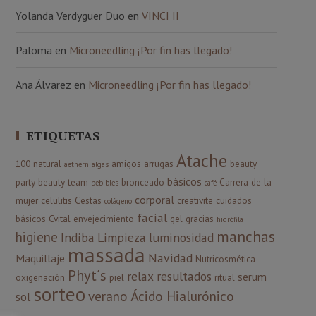
Yolanda Verdyguer Duo
en
VINCI II
Paloma
en
Microneedling ¡Por fin has llegado!
Ana Álvarez
en
Microneedling ¡Por fin has llegado!
ETIQUETAS
Atache
100 natural
amigos
arrugas
beauty
aethern
algas
básicos
party
beauty team
bronceado
Carrera de la
bebibles
café
corporal
mujer
celulitis
Cestas
creativite
cuidados
colágeno
facial
básicos
Cvital
envejecimiento
gel
gracias
hidrófila
manchas
higiene
Indiba
Limpieza
luminosidad
massada
Navidad
Maquillaje
Nutricosmética
Phyt´s
relax
resultados
serum
oxigenación
piel
ritual
sorteo
verano
Ácido Hialurónico
sol