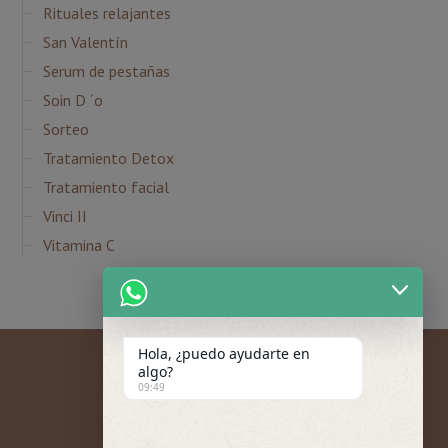
Rituales relajantes
San Valentín
Serum de pestañas
Soin D ´o
Sorteo
Tratamiento Detox
Tratamiento facial
Vinci II
Vitamina C
Hola, ¿puedo ayudarte en
algo?
09:49
Mi cuenta