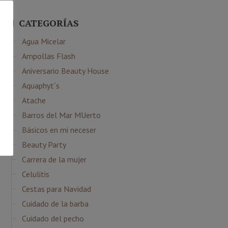
CATEGORÍAS
Agua Micelar
Ampollas Flash
Aniversario Beauty House
Aquaphyt´s
Atache
Barros del Mar MUerto
Básicos en mi neceser
Beauty Party
Carrera de la mujer
Celulitis
Cestas para Navidad
Cuidado de la barba
Cuidado del pecho