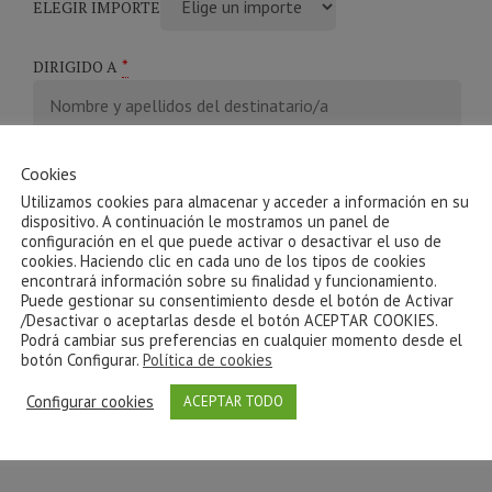
ELEGIR IMPORTE
*
DIRIGIDO A
*
TELÉFONO MÓVIL
Cookies
Utilizamos cookies para almacenar y acceder a información en su
dispositivo. A continuación le mostramos un panel de
configuración en el que puede activar o desactivar el uso de
El teléfono es necesario para la gestión del servicio con
cookies. Haciendo clic en cada uno de los tipos de cookies
la persona destinataria del regalo. No se utilizará hasta
encontrará información sobre su finalidad y funcionamiento.
que ésta lo active.
Puede gestionar su consentimiento desde el botón de Activar
/Desactivar o aceptarlas desde el botón ACEPTAR COOKIES.
Podrá cambiar sus preferencias en cualquier momento desde el
botón Configurar.
Política de cookies
Configurar cookies
ACEPTAR TODO
Category:
Regala Beauty