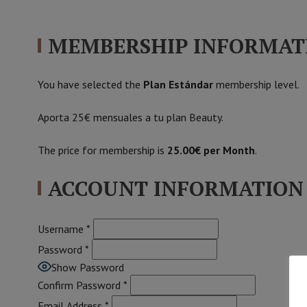
MEMBERSHIP INFORMAT
You have selected the
Plan Estándar
membership level.
Aporta 25€ mensuales a tu plan Beauty.
The price for membership is
25.00€ per Month
.
ACCOUNT INFORMATION
Username
*
Password
*
Show Password
Confirm Password
*
Email Address
*