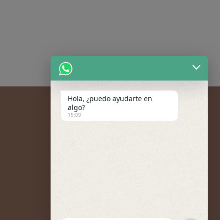
Hola, ¿puedo ayudarte en
algo?
15:09
Mi cuenta
Todos nuestros bonos y tarjetas regalo tienen
una caducidad de 12 meses, excepto las
promos mensuales, que son 6 meses.