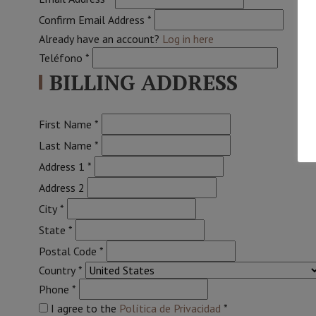
Confirm Email Address
*
Already have an account?
Log in here
Teléfono
*
BILLING ADDRESS
First Name
*
Last Name
*
Address 1
*
Address 2
City
*
State
*
Postal Code
*
Country
*
Phone
*
I agree to the
Política de Privacidad
*