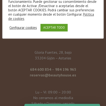
funcionamiento. Puede gestionar su consentimiento desde
el botón de Activar /Desactivar o aceptarlas desde el
botón ACEPTAR COOKIES. Podrá cambiar sus preferencias
en cualquier momento desde el botón Configurar.
Política
de cookies
Configurar cookies
ACEPTAR TODO
Gloria Fuertes, 28, bajo
33204 Gijón – Asturias
684 600 834
–
984 196 965
reservas@beautyhouse.es
Lu – Vi: 09:00 – 20:00
No cerramos al mediodía
Sábado y Domingo: cerrado