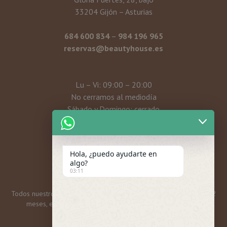
33204 Gijón – Asturias
684 600 834
–
984 196 965
reservas@beautyhouse.es
Lu – Vi: 09:00 – 20:00
No cerramos al mediodía
Sábado y Domingo: cerrado
Mi cuenta
Hola, ¿puedo ayudarte en
algo?
03:11
Todos nuestros bonos y tarjetas regalo tienen una caducidad de 12
meses, excepto las promos mensuales, que son 6 meses.