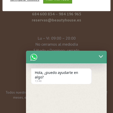
33204 Gijón – Asturias
684 600 834
–
984 196 965
reservas@beautyhouse.es
Lu – Vi: 09:00 – 20:00
No cerramos al mediodía
Sábado y Domingo: cerrado
Mi cuenta
Hola, ¿puedo ayudarte en
algo?
13:48
Todos nuestros bonos y tarjetas regalo tienen una caducidad de 12
meses, excepto las promos mensuales, que son 6 meses.