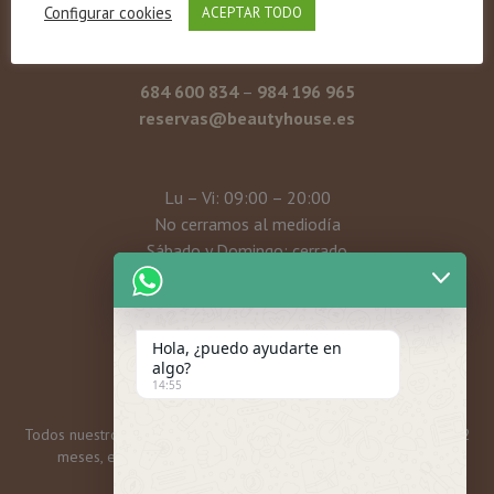
Gloria Fuertes, 28, bajo
Configurar cookies
ACEPTAR TODO
33204 Gijón – Asturias
684 600 834
–
984 196 965
reservas@beautyhouse.es
Lu – Vi: 09:00 – 20:00
No cerramos al mediodía
Sábado y Domingo: cerrado
Mi cuenta
Hola, ¿puedo ayudarte en
algo?
14:55
Todos nuestros bonos y tarjetas regalo tienen una caducidad de 12
meses, excepto las promos mensuales, que son 6 meses.